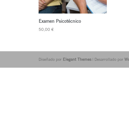
Examen Psicotécnico
50,00
€
Diseñado por
Elegant Themes
| Desarrollado por
Wo